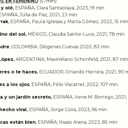
S EN FEMENINO
(57min):
 y olé
,
ESPAÑA, Clara Santaolaya, 2023, 19 min
SPAÑA, Júlia de Paz, 2021, 23 min
rak
, ESPAÑA, Paula Iglesias y Marta Gómez, 2022, 15 mi
ino del sol
,
MÉXICO, Claudia Sainte-Luce, 2021, 78 min
adre
, COLOMBIA, Diógenes Cuevas 2020, 83 min
López
,
ARGENTINA, Maximiliano Schonfeld, 2021, 87 mi
 eres o te haces
,
ECUADOR, Orlando Herrera, 2021, 90 
es a los ojos
, ESPAÑA, Félix Viscarret, 2022, 107 min
ta y un jardín secreto
,
ESPAÑA, Irene M. Borrego, 2021,
hecho viral
,
ESPAÑA, Jorge Coira, 2023, 96 min
icas están bien
, ESPAÑA, Itsaso Arana, 2023, 85 min