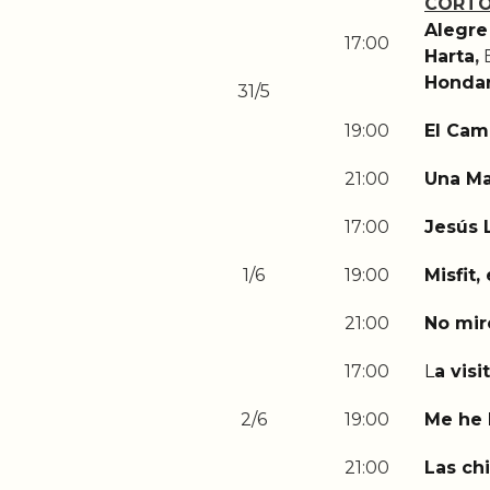
CORTO
Alegre
17:00
Harta
,
E
Hondar
31/5
19:00
El Cam
21:00
Una M
17:00
Jesús 
1/6
19:00
Misfit,
21:00
No mir
17:00
L
a visi
2/6
19:00
Me he 
21:00
Las ch