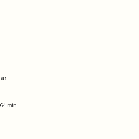
n
n
min
 64 min