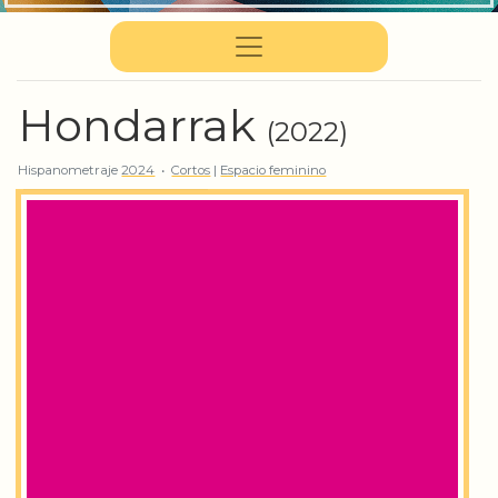
Hondarrak
(2022)
Hispanometraje
2024
•
Cortos
|
Espacio feminino