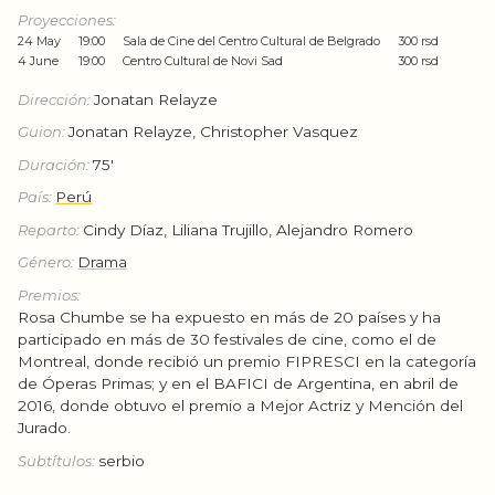
Proyecciones:
24 May
19:00
Sala de Cine del Centro Cultural de Belgrado
300 rsd
4 June
19:00
Centro Cultural de Novi Sad
300 rsd
Dirección:
Jonatan Relayze
Guion:
Jonatan Relayze, Christopher Vasquez
Duración:
75'
País:
Perú
Reparto:
Cindy Díaz, Liliana Trujillo, Alejandro Romero
Género:
Drama
Premios:
Rosa Chumbe se ha expuesto en más de 20 países y ha
participado en más de 30 festivales de cine, como el de
Montreal, donde recibió un premio FIPRESCI en la categoría
de Óperas Primas; y en el BAFICI de Argentina, en abril de
2016, donde obtuvo el premio a Mejor Actriz y Mención del
Jurado.
Subtítulos:
serbio