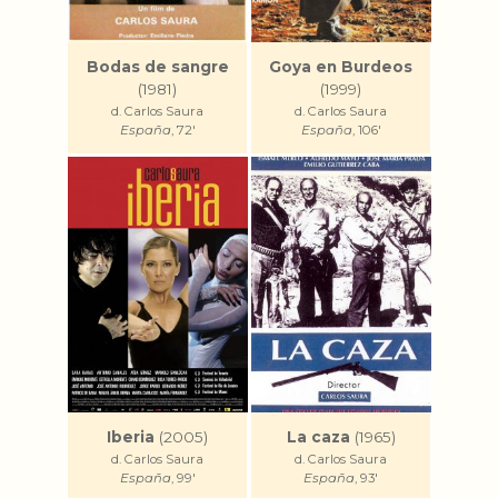
Bodas de sangre
Goya en Burdeos
(1981)
(1999)
d. Carlos Saura
d. Carlos Saura
España
, 72'
España
, 106'
Iberia
(2005)
La caza
(1965)
d. Carlos Saura
d. Carlos Saura
España
, 99'
España
, 93'