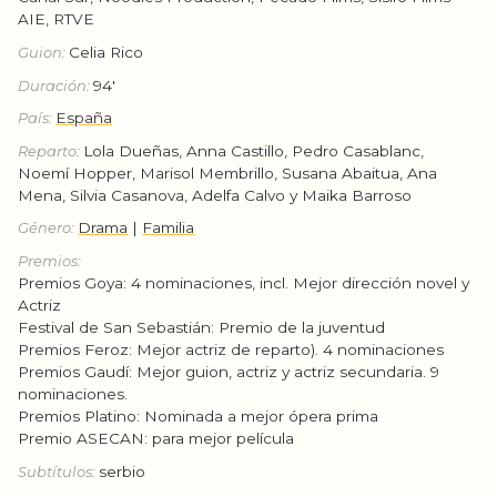
AIE, RTVE
Guion:
Celia Rico
Duración:
94'
País:
España
Reparto:
Lola Dueñas, Anna Castillo, Pedro Casablanc,
Noemí Hopper, Marisol Membrillo, Susana Abaitua, Ana
Mena, Silvia Casanova, Adelfa Calvo y Maika Barroso
Género:
Drama
|
Familia
Premios:
Premios Goya: 4 nominaciones, incl. Mejor dirección novel y
Actriz
Festival de San Sebastián: Premio de la juventud
Premios Feroz: Mejor actriz de reparto). 4 nominaciones
Premios Gaudí: Mejor guion, actriz y actriz secundaria. 9
nominaciones.
Premios Platino: Nominada a mejor ópera prima
Premio ASECAN: para mejor película
Subtítulos:
serbio