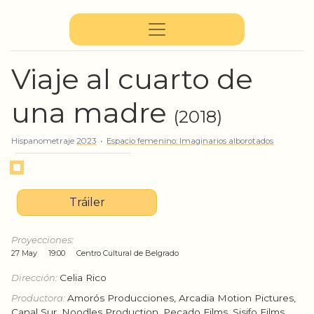
Viaje al cuarto de
una madre
(2018)
Hispanometraje
2023
•
Espacio femеnino: Imaginarios alborotados
Tráiler
Proyecciones:
27 May
19:00
Centro Cultural de Belgrado
Dirección:
Celia Rico
Productora:
Amorós Producciones, Arcadia Motion Pictures,
Canal Sur, Noodles Production, Pecado Films, Sisifo Films