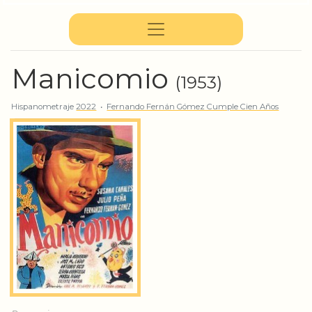
Manicomio
(1953)
Hispanometraje
2022
•
Fernando Fernán Gómez Cumple Cien Años