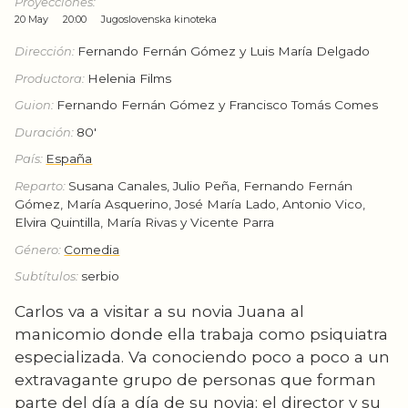
Proyecciones:
20 May
20:00
Jugoslovenska kinoteka
Dirección:
Fernando Fernán Gómez y Luis María Delgado
Productora:
Helenia Films
Guion:
Fernando Fernán Gómez y Francisco Tomás Comes
Duración:
80'
País:
España
Reparto:
Susana Canales, Julio Peña, Fernando Fernán
Gómez, María Asquerino, José María Lado, Antonio Vico,
Elvira Quintilla, María Rivas y Vicente Parra
Género:
Comedia
Subtítulos:
serbio
Carlos va a visitar a su novia Juana al
manicomio donde ella trabaja como psiquiatra
especializada. Va conociendo poco a poco a un
extravagante grupo de personas que forman
parte del día a día de su novia: el director y su