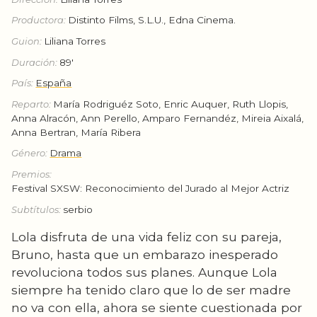
Productora:
Distinto Films, S.L.U., Edna Cinema.
Guion:
Liliana Torres
Duración:
89'
País:
España
Reparto:
María Rodriguéz Soto, Enric Auquer, Ruth Llopis,
Anna Alracón, Ann Perello, Amparo Fernandéz, Mireia Aixalá,
Anna Bertran, María Ribera
Género:
Drama
Premios:
Festival SXSW: Reconocimiento del Jurado al Mejor Actriz
Subtítulos:
serbio
Lola disfruta de una vida feliz con su pareja,
Bruno, hasta que un embarazo inesperado
revoluciona todos sus planes. Aunque Lola
siempre ha tenido claro que lo de ser madre
no va con ella, ahora se siente cuestionada por