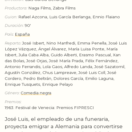
Productora:
Naga Films, Zabra Films
Guion:
Rafael Azcona, Luis García Berlanga, Ennio Flaiano
Duración:
90'
País:
España
Reparto:
José Isbert, Nino Manfredi, Emma Penella, José Luis
López Vázquez, Ángel Álvarez, María Luisa Ponte, María
Isbert, Julia Caba Alba, Guido Alberti, Erasmo Pascual, Xan
das Bolas, José Orjas, José María Prada, Félix Fernández,
Antonio Ferrandis, Lola Gaos, Alfredo Landa, José Sazatornil,
Agustín González, Chus Lampreave, José Luis Coll, José
Cordero, Pedro Beltrán, Dolores García, Emilio Laguna,
Enrique Tusquets, Enrique Pelayo
Género:
Comedia negra
Premios:
1963: Festival de Venecia: Premios FIPRESCI
José Luis, el empleado de una funeraria,
proyecta emigrar a Alemania para convertirse