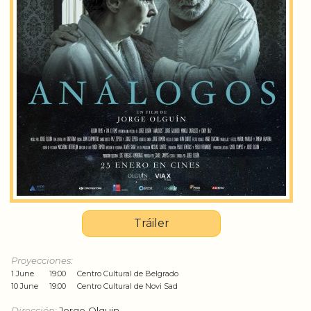
Tráiler
Proyecciones:
1 June
19:00
Centro Cultural de Belgrado
10 June
19:00
Centro Cultural de Novi Sad
Dirección:
Jorge Olguin