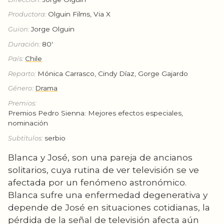
Productora:
Olguin Films, Via X
Guion:
Jorge Olguin
Duración:
80'
País:
Chile
Reparto:
Mónica Carrasco, Cindy Díaz, Gorge Gajardo
Género:
Drama
Premios:
Premios Pedro Sienna: Mejores efectos especiales,
nominación
Subtítulos:
serbio
Blanca y José, son una pareja de ancianos
solitarios, cuya rutina de ver televisión se ve
afectada por un fenómeno astronómico.
Blanca sufre una enfermedad degenerativa y
depende de José en situaciones cotidianas, la
pérdida de la señal de televisión afecta aún