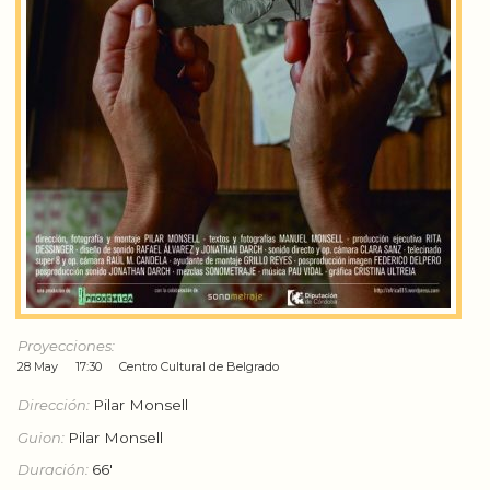
Proyecciones:
28 May
17:30
Centro Cultural de Belgrado
Dirección:
Pilar Monsell
Guion:
Pilar Monsell
Duración:
66'