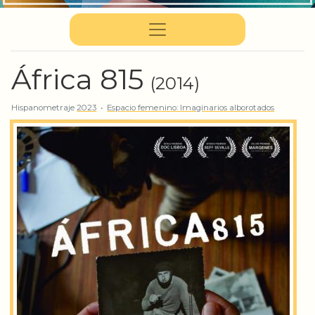
África 815
(2014)
Hispanometraje
2023
•
Espacio femеnino: Imaginarios alborotados