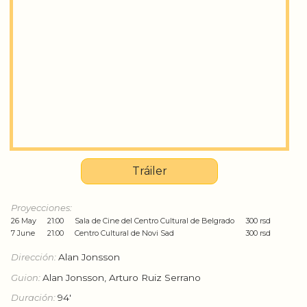
Tráiler
Proyecciones:
26 May
21:00
Sala de Cine del Centro Cultural de Belgrado
300 rsd
7 June
21:00
Centro Cultural de Novi Sad
300 rsd
Dirección:
Alan Jonsson
Guion:
Alan Jonsson, Arturo Ruiz Serrano
Duración:
94'